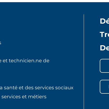
k
ai
c
e
l
e
d
b
Dé
I
o
n
o
Tr
k
s
De
 et technicien.ne de
la santé et des services sociaux
 services et métiers