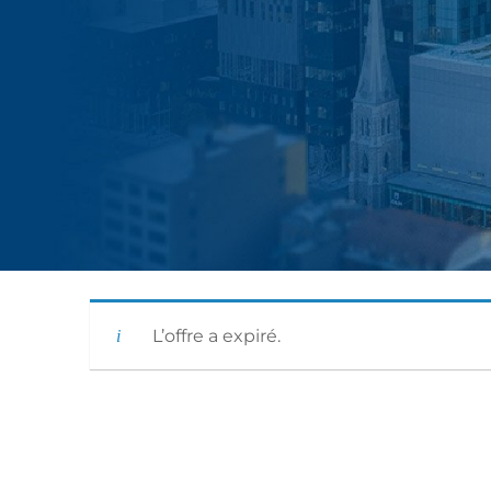
|
L’offre a expiré.