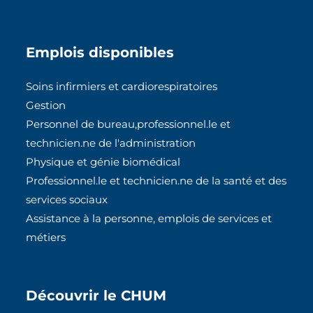
d
b
I
o
Emplois disponibles
n
o
k
Soins infirmiers et cardiorespiratoires
Gestion
Personnel de bureau,professionnel.le et
technicien.ne de l'administration
Physique et génie biomédical
Professionnel.le et technicien.ne de la santé et des
services sociaux
Assistance à la personne, emplois de services et
métiers
Découvrir le CHUM