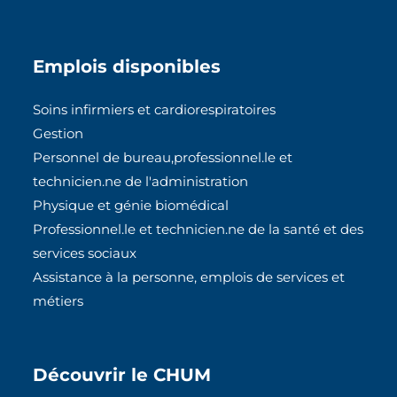
d
b
I
o
Emplois disponibles
n
o
k
Soins infirmiers et cardiorespiratoires
Gestion
Personnel de bureau,professionnel.le et
technicien.ne de l'administration
Physique et génie biomédical
Professionnel.le et technicien.ne de la santé et des
services sociaux
Assistance à la personne, emplois de services et
métiers
Découvrir le CHUM